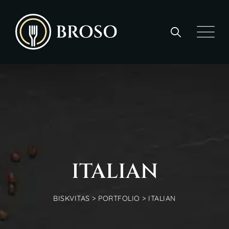
Skip
to
content
ITALIAN
BISKVITAS
>
PORTFOLIO
>
ITALIAN