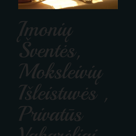
Įmonių
Šventės,
Moksleivių
Išleistuvės ,
Privatūs
Vakarėliai