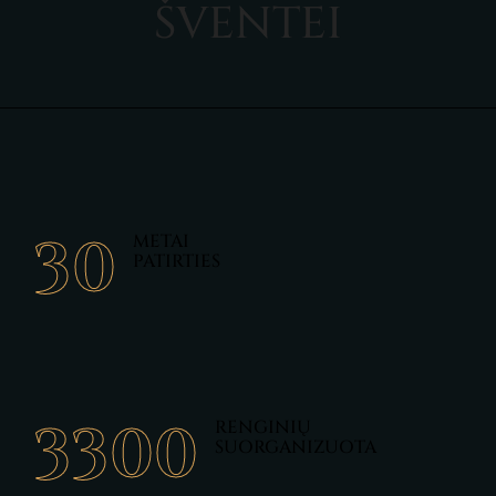
Š
V
E
N
T
E
I
34
METAI
PATIRTIES
3500
RENGINIŲ
SUORGANIZUOTA