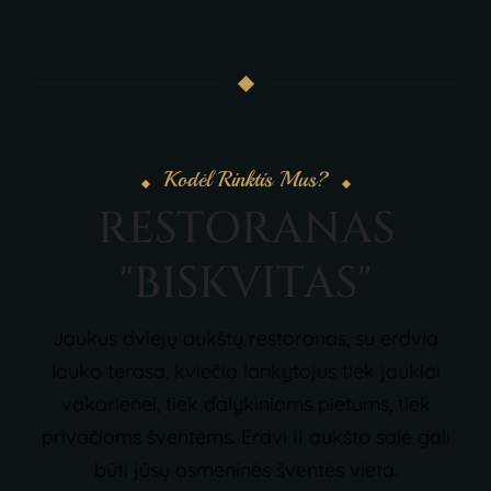
Kodėl Rinktis Mus?
R
E
S
T
O
R
A
N
A
S
"
B
I
S
K
V
I
T
A
S
"
Jaukus dviejų aukštų restoranas, su erdvia
lauko terasa, kviečia lankytojus tiek jaukiai
vakarienei, tiek dalykiniams pietums, tiek
privačioms šventėms.
Erdvi II aukšto salė gali
būti jūsų asmeninės šventės vieta.