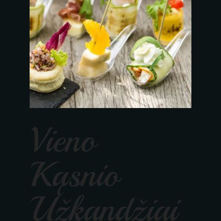
Vieno
Kąsnio
Užkandžiai