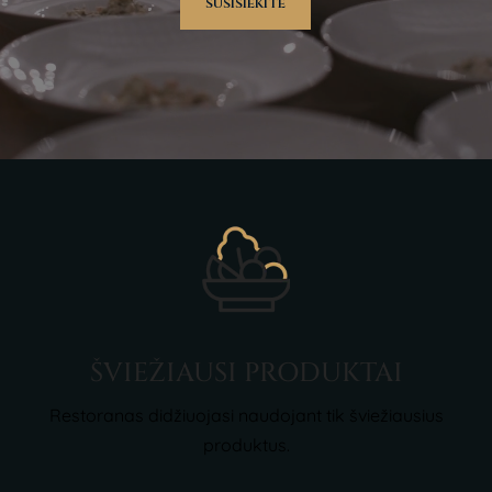
SUSISIEKITE
ŠVIEŽIAUSI PRODUKTAI
Restoranas didžiuojasi naudojant tik šviežiausius
produktus.