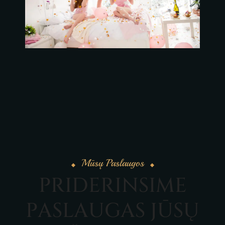
Mūsų Paslaugos
P
R
I
D
E
R
I
N
S
I
M
E
P
A
S
L
A
U
G
A
S
J
Ū
S
Ų