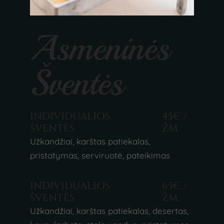
Asmeninės
Šventės
INDIVIDUALIOS
45€ /
ŠVENTĖS
ŽM.
Užkandžiai, karštas patiekalas,
pristatymas, serviruotė, pateikimas
INDIVIDUALIOS
65€ /
ŠVENTĖS
ŽM.
Užkandžiai, karštas patiekalas, desertas,