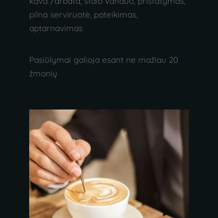
kava /arbata, stalo vanduo, pristatymas,
pilna serviruotė, pateikimas,
aptarnavimas
Pasiūlymai galioja esant ne mažiau 20
žmonių