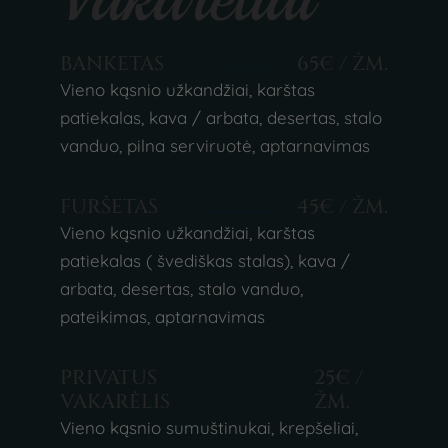
BANKETAS
65€ / ŽM.
Vieno kąsnio užkandžiai, karštas
patiekalas, kava / arbata, desertas, stalo
vanduo, pilna serviruotė, aptarnavimas
FURŠETAS
45€ / ŽM.
Vieno kąsnio užkandžiai, karštas
patiekalas ( švediškas stalas), kava /
arbata, desertas, stalo vanduo,
pateikimas, aptarnavimas
PRIVATUS
25€ /
VAKARĖLIS
ŽM.
Vieno kąsnio sumuštinukai, krepšeliai,