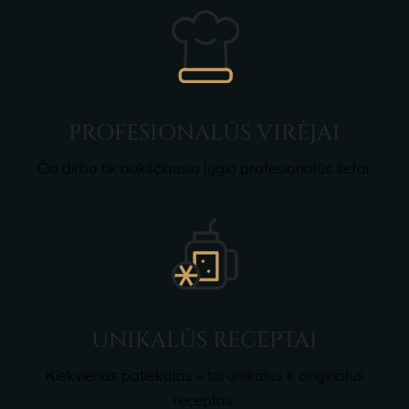
PROFESIONALŪS VIRĖJAI
Čia dirba tik aukščiausio lygio profesionalūs šefai.
UNIKALŪS RECEPTAI
Kiekvienas patiekalas – tai unikalus ir originalus
receptas.