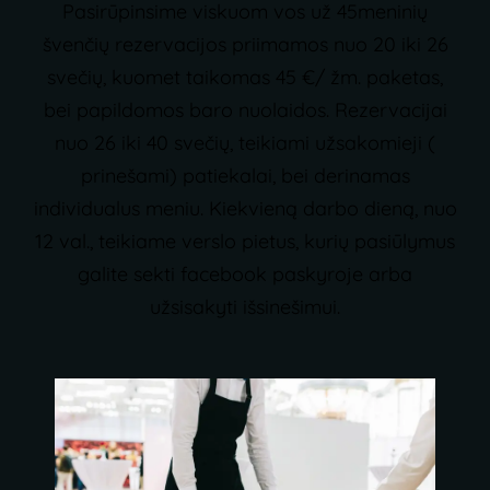
Pasirūpinsime viskuom vos už 45meninių
švenčių rezervacijos priimamos nuo 20 iki 26
svečių, kuomet taikomas 45 €/ žm. paketas,
bei papildomos baro nuolaidos.
Rezervacijai
nuo 26 iki 40 svečių, teikiami užsakomieji (
prinešami) patiekalai, bei derinamas
individualus meniu.
Kiekvieną darbo dieną, nuo
12 val., teikiame verslo pietus, kurių pasiūlymus
galite sekti facebook paskyroje arba
užsisakyti išsinešimui.