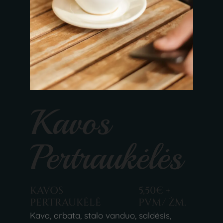
Kavos
Pertraukėlės
KAVOS
5,50€ +
PERTRAUKĖLĖ
PVM/ ŽM.
Kava, arbata, stalo vanduo, saldėsis,