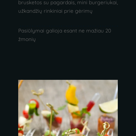
brusketos su pagardais, mini burgeriukai,
užkandžių rinkiniai prie gėrimų
Pasiūlymai galioja esant ne mažiau 20
žmonių