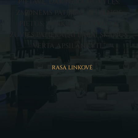
PIETAVĘ, DAR NĖRA NUVYLĘS.
ŽMONĖMS PATINKA IR DIENOS
PIETŪS, SUNKU GAUTI VIETĄ.
ŽUVIES PATIEKALAI LABAI SKANŪS.
VERTA APSILANKYTI.”
RASA LINKOVĖ