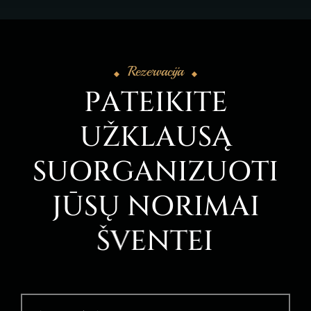
Rezervacija
P
A
T
E
I
K
I
T
E
U
Ž
K
L
A
U
S
Ą
S
U
O
R
G
A
N
I
Z
U
O
T
I
J
Ū
S
Ų
N
O
R
I
M
A
I
Š
V
E
N
T
E
I