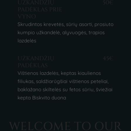
UŽKANDŽIŲ
50€
PADĖKLAS PRIE
VYNO
Skrudintos krevetės, sūrių asorti, prosiuto
kumpio užkandėlė, alyvuogės, trapios
lazdelės
UŽKANDŽIŲ
45€
PADĖKLAS
Vištienos lazdelės, keptas kiaulienos
filiukas, saldžiarūgšiai vištienos peteliai,
baklažano skiltelės su fetos sūriu, šviežiai
kepta Biskvito duona
W
E
L
C
O
M
E
T
O
O
U
R