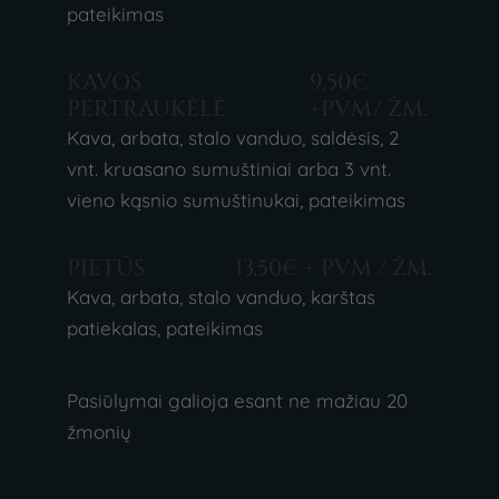
pateikimas
KAVOS
9,50€
PERTRAUKĖLĖ
+PVM/ ŽM.
Kava, arbata, stalo vanduo, saldėsis, 2
vnt. kruasano sumuštiniai arba 3 vnt.
vieno kąsnio sumuštinukai, pateikimas
PIETŪS
13,50€ + PVM / ŽM.
Kava, arbata, stalo vanduo, karštas
patiekalas, pateikimas
Pasiūlymai galioja esant ne mažiau 20
žmonių