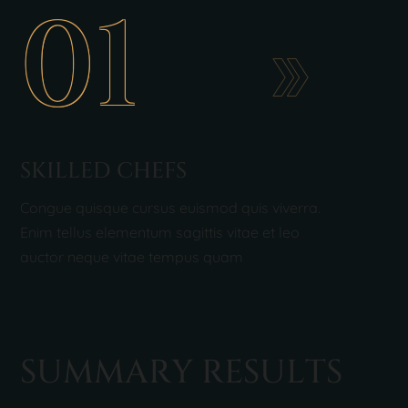
01
SKILLED CHEFS
Congue quisque cursus euismod quis viverra.
Enim tellus elementum sagittis vitae et leo
auctor neque vitae tempus quam
S
U
M
M
A
R
Y
R
E
S
U
L
T
S