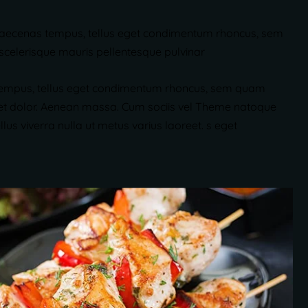
ust. Maecenas tempus, tellus eget condimentum rhoncus, sem
 scelerisque mauris pellentesque pulvinar
nas tempus, tellus eget condimentum rhoncus, sem quam
t dolor. Aenean massa. Cum sociis vel Theme natoque
s viverra nulla ut metus varius laoreet. s eget