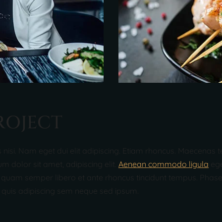
R
O
J
E
C
T
cies nisi. Nam eget dui elit adipiscing. Etiam rhoncus. Maece
 dolor sit amet, adipiscing elit.
Aenean commodo ligula
ege
uam semper libero et ante rhoncus tincidunt tempus. Phasellu
quis adipiscing sem neque sed ipsum.