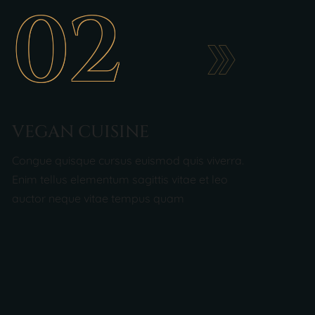
02
VEGAN CUISINE
Congue quisque cursus euismod quis viverra.
Enim tellus elementum sagittis vitae et leo
auctor neque vitae tempus quam