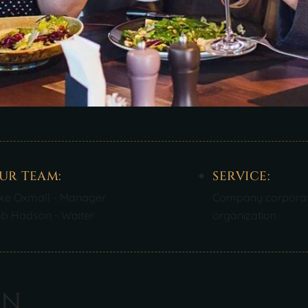
UR TEAM:
SERVICE:
ke Oxmall - Manager
Company corpora
b Hadson - Waiter
organization
O
N