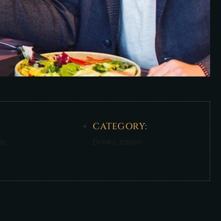
CATEGORY:
te
Drinks
,
Italian