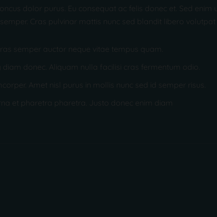
honcus dolor purus. Eu consequat ac felis donec et. Sed enim ut 
s semper. Cras pulvinar mattis nunc sed blandit libero volutpat
 a cras semper auctor neque vitae tempus quam.
iam donec. Aliquam nulla facilisi cras fermentum odio.
corper. Amet nisl purus in mollis nunc sed id semper risus.
na et pharetra pharetra. Justo donec enim diam