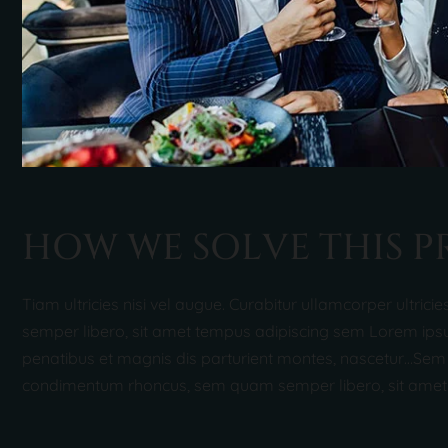
H
O
W
W
E
S
O
L
V
E
T
H
I
S
P
Tiam ultricies nisi vel augue. Curabitur ullamcorper ultri
semper libero, sit amet tempus adipiscing sem Lorem ipsum
penatibus et magnis dis parturient montes, nascetur…Sem q
condimentum rhoncus, sem quam semper libero, sit amet 