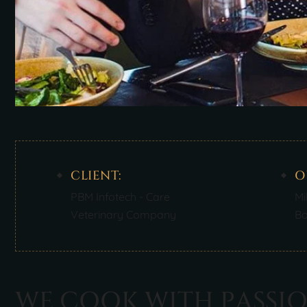
CLIENT:
O
PBM Infotech - Care
Mi
Veterinary Company
Bo
W
E
C
O
O
K
W
I
T
H
P
A
S
S
I