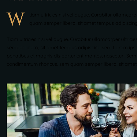
W
tiam ultricies nisi vel augue. Curabitur ullamco
quam semper libero, sit amet tempus adipiscing s
Tiam ultricies nisi vel augue. Curabitur ullamcorper ultri
semper libero, sit amet tempus adipiscing sem Lorem ipsum
penatibus et magnis dis parturient montes, nascetur…Sem q
condimentum rhoncus, sem quam semper libero, sit amet 