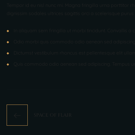
Tempor id eu nisl nunc mi. Magna fringilla urna porttitor r
dignissim sodales ultrices sagittis orci a scelerisque puru
In aliquam sem fringilla ut morbi tincidunt. Convallis
Odio morbi quis commodo odio aenean sed adipiscing d
Dictumst vestibulum rhoncus est pellentesque elit ullam
Quis commodo odio aenean sed adipiscing. Tempus ur
SPACE OF FLAIR