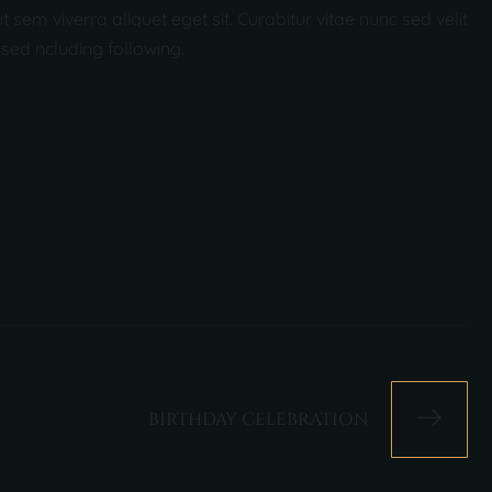
sem viverra aliquet eget sit. Curabitur vitae nunc sed velit
 sed ncluding following.
BIRTHDAY CELEBRATION