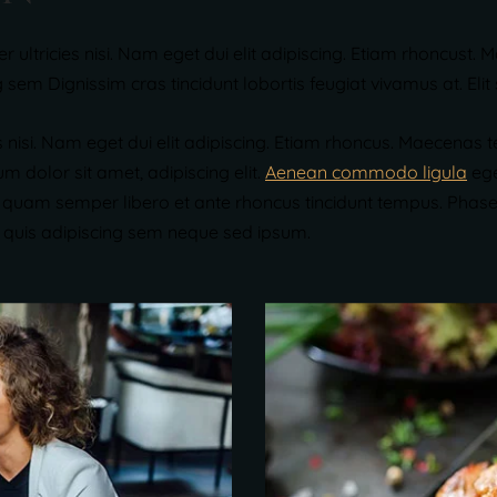
rper ultricies nisi. Nam eget dui elit adipiscing. Etiam rhonc
em Dignissim cras tincidunt lobortis feugiat vivamus at. Elit
cies nisi. Nam eget dui elit adipiscing. Etiam rhoncus. Maece
 dolor sit amet, adipiscing elit.
Aenean commodo ligula
ege
uam semper libero et ante rhoncus tincidunt tempus. Phasellu
quis adipiscing sem neque sed ipsum.