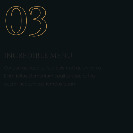
03
INCREDIBLE MENU
Congue quisque cursus euismod quis viverra.
Enim tellus elementum sagittis vitae et leo
auctor neque vitae tempus quam