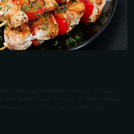
nas tempus, tellus eget condimentum rhoncus, sem quam
t dolor. Aenean massa. Cum sociis vel Theme natoque
s viverra nulla ut metus varius laoreet. s eget