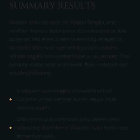
S
U
M
M
A
R
Y
R
E
S
U
L
T
S
Tempor id eu nisl nunc mi. Magna fringilla urna
porttitor rhoncus dolor purus. Eu consequat ac felis
donec et. Sed enim ut sem viverra aliquet eget sit.
Curabitur vitae nunc sed velit dignissim sodales
ultrices sagittis orci a scelerisque purus semper. Cras
pulvinar mattis nunc sed blandit libero volutpat sed
ncluding following.
In aliquam sem fringilla ut morbi tincidunt.
Convallis a cras semper auctor neque vitae
tempus quam.
Odio morbi quis commodo odio aenean sed
adipiscing diam donec. Aliquam nulla facilisi cras
fermentum odio.