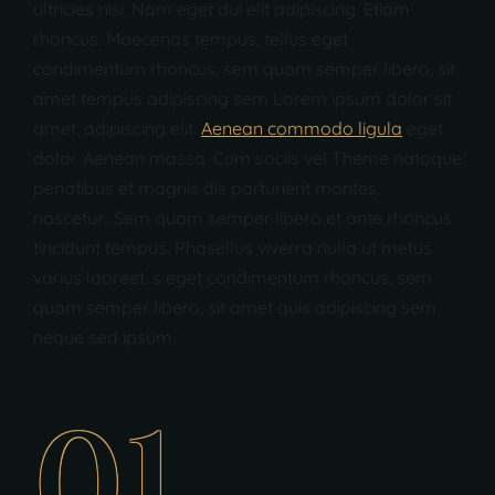
ultricies nisi. Nam eget dui elit adipiscing. Etiam
rhoncus. Maecenas tempus, tellus eget
condimentum rhoncus, sem quam semper libero, sit
amet tempus adipiscing sem Lorem ipsum dolor sit
amet, adipiscing elit.
Aenean commodo ligula
eget
dolor. Aenean massa. Cum sociis vel Theme natoque
penatibus et magnis dis parturient montes,
nascetur…Sem quam semper libero et ante rhoncus
tincidunt tempus. Phasellus viverra nulla ut metus
varius laoreet. s eget condimentum rhoncus, sem
quam semper libero, sit amet quis adipiscing sem
neque sed ipsum.
01