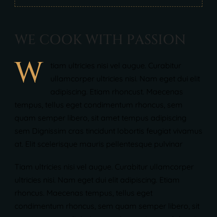
W
E
C
O
O
K
W
I
T
H
P
A
S
S
I
O
N
W
tiam ultricies nisi vel augue. Curabitur
ullamcorper ultricies nisi. Nam eget dui elit
adipiscing. Etiam rhoncust. Maecenas
tempus, tellus eget condimentum rhoncus, sem
quam semper libero, sit amet tempus adipiscing
sem Dignissim cras tincidunt lobortis feugiat vivamus
at. Elit scelerisque mauris pellentesque pulvinar
Tiam ultricies nisi vel augue. Curabitur ullamcorper
ultricies nisi. Nam eget dui elit adipiscing. Etiam
rhoncus. Maecenas tempus, tellus eget
condimentum rhoncus, sem quam semper libero, sit