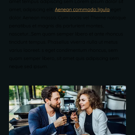
amet tempus adipiscing sem Lorem ipsum dolor sit
amet, adipiscing elit.
Aenean commodo ligula
eget
dolor. Aenean massa. Cum sociis vel Theme natoque
penatibus et magnis dis parturient montes,
nascetur…Sem quam semper libero et ante rhoncus
tincidunt tempus. Phasellus viverra nulla ut metus
varius laoreet. s eget condimentum rhoncus, sem
quam semper libero, sit amet quis adipiscing sem
neque sed ipsum.