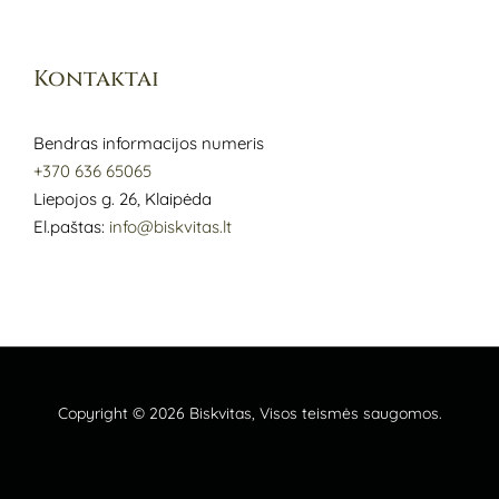
Kontaktai
Bendras informacijos numeris
+370 636 65065
Liepojos g. 26, Klaipėda
El.paštas:
info@biskvitas.lt
Copyright © 2026
Biskvitas
, Visos teismės saugomos.