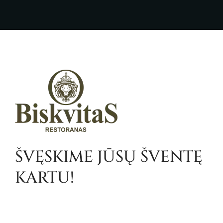
ŠVĘSKIME JŪSŲ ŠVENTĘ
KARTU!