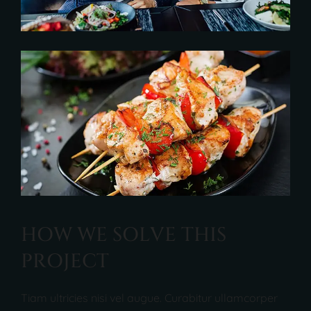
H
O
W
W
E
S
O
L
V
E
T
H
I
S
P
R
O
J
E
C
T
Tiam ultricies nisi vel augue. Curabitur ullamcorper