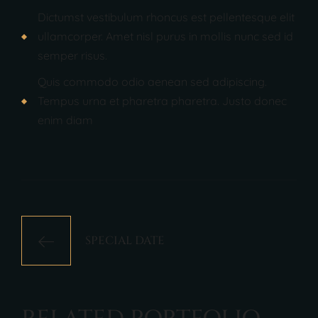
Dictumst vestibulum rhoncus est pellentesque elit
ullamcorper. Amet nisl purus in mollis nunc sed id
semper risus.
Quis commodo odio aenean sed adipiscing.
Tempus urna et pharetra pharetra. Justo donec
enim diam
SPECIAL DATE