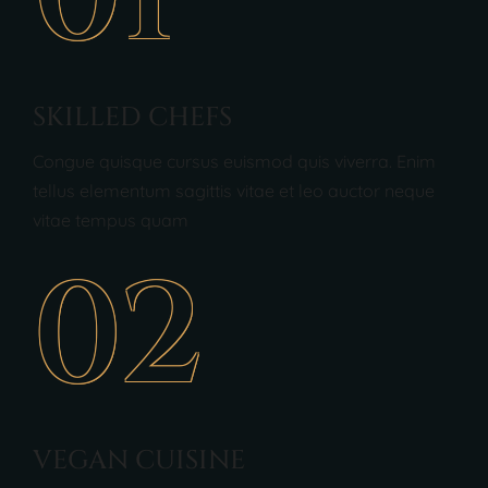
SKILLED CHEFS
Congue quisque cursus euismod quis viverra. Enim
tellus elementum sagittis vitae et leo auctor neque
vitae tempus quam
02
VEGAN CUISINE