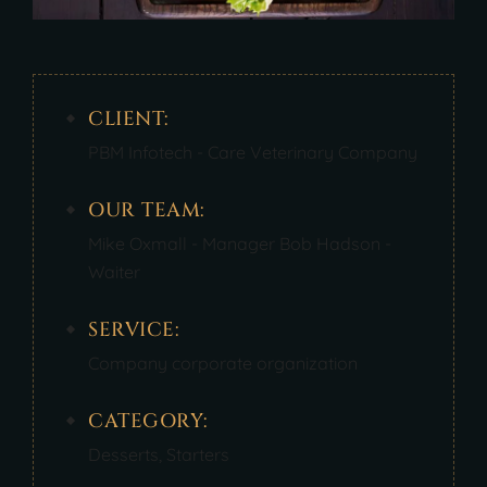
CLIENT:
PBM Infotech - Care Veterinary Company
OUR TEAM:
Mike Oxmall - Manager Bob Hadson -
Waiter
SERVICE:
Company corporate organization
CATEGORY:
Desserts
,
Starters